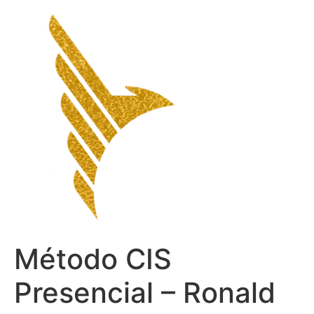
Ir
para
o
conteúdo
Método CIS
Presencial – Ronald