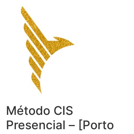
Ir
para
o
conteúdo
Método CIS
Presencial – [Porto