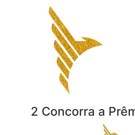
Ir
para
o
conteúdo
2 Concorra a Prêm