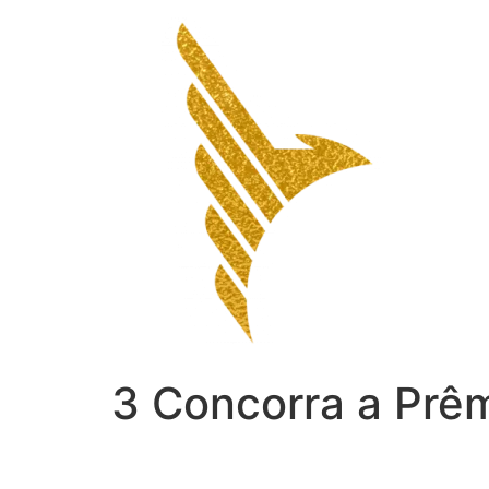
Ir
para
o
conteúdo
3 Concorra a Prêm